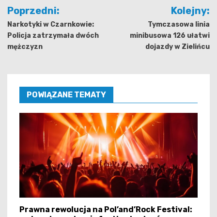
Nawigacja
Poprzedni:
Kolejny:
wpisu
Narkotyki w Czarnkowie:
Tymczasowa linia
Policja zatrzymała dwóch
minibusowa 126 ułatwi
mężczyzn
dojazdy w Zielińcu
POWIĄZANE TEMATY
Prawna rewolucja na Pol’and’Rock Festival: