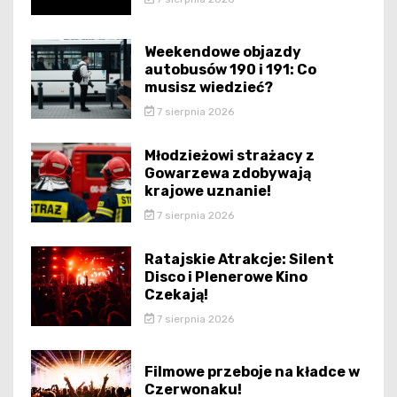
Weekendowe objazdy
autobusów 190 i 191: Co
musisz wiedzieć?
7 sierpnia 2026
Młodzieżowi strażacy z
Gowarzewa zdobywają
krajowe uznanie!
7 sierpnia 2026
Ratajskie Atrakcje: Silent
Disco i Plenerowe Kino
Czekają!
7 sierpnia 2026
Filmowe przeboje na kładce w
Czerwonaku!