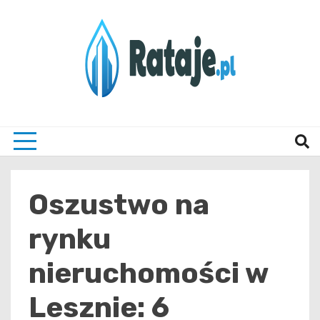
Skip
to
content
Informacje z Poznania i okolic
Rataj
Oszustwo na
rynku
nieruchomości w
Lesznie: 6