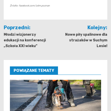
Źródło: facebook.com/zdm.poznan
Nawigacja
Poprzedni:
Kolejny:
wpisu
Młodzi wizjonerzy
Nowe piły spalinowe dla
edukacji na konferencji
strażaków w Suchym
„Szkoła XXI wieku”
Lesie!
POWIĄZANE TEMATY