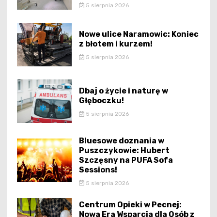
5 sierpnia 2026
Nowe ulice Naramowic: Koniec
z błotem i kurzem!
5 sierpnia 2026
Dbaj o życie i naturę w
Głęboczku!
5 sierpnia 2026
Bluesowe doznania w
Puszczykowie: Hubert
Szczęsny na PUFA Sofa
Sessions!
5 sierpnia 2026
Centrum Opieki w Pecnej:
Nowa Era Wsparcia dla Osób z