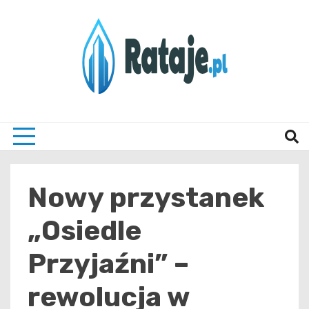
Skip
to
content
Informacje z Poznania i okolic
Rataj
Nowy przystanek
„Osiedle
Przyjaźni” –
rewolucja w