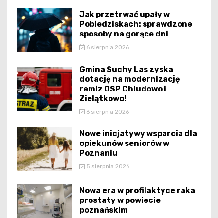
Jak przetrwać upały w
Pobiedziskach: sprawdzone
sposoby na gorące dni
6 sierpnia 2026
Gmina Suchy Las zyska
dotację na modernizację
remiz OSP Chludowo i
Zielątkowo!
6 sierpnia 2026
Nowe inicjatywy wsparcia dla
opiekunów seniorów w
Poznaniu
5 sierpnia 2026
Nowa era w profilaktyce raka
prostaty w powiecie
poznańskim