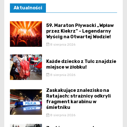
Aktualności
59. Maraton Pływacki „Wpław
przez Kiekrz” – Legendarny
Wyścig na Otwartej Wodzie!
8 sierpnia 2026
Każde dziecko z Tulc znajdzie
miejsce w żłobku!
8 sierpnia 2026
Zaskakujące znalezisko na
Ratajach: strażnicy odkryli
fragment karabinu w
śmietniku
8 sierpnia 2026