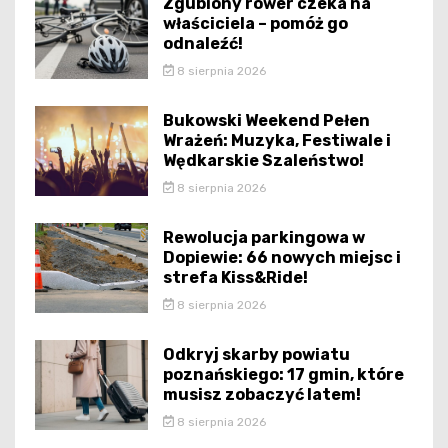
Zgubiony rower czeka na
właściciela – pomóż go
odnaleźć!
8 sierpnia 2026
Bukowski Weekend Pełen
Wrażeń: Muzyka, Festiwale i
Wędkarskie Szaleństwo!
8 sierpnia 2026
Rewolucja parkingowa w
Dopiewie: 66 nowych miejsc i
strefa Kiss&Ride!
8 sierpnia 2026
Odkryj skarby powiatu
poznańskiego: 17 gmin, które
musisz zobaczyć latem!
8 sierpnia 2026