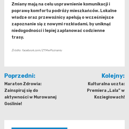
Zmiany mają na celu usprawnienie komunikacji i
poprawę komfortu podróży mieszkańców. Lokalne
władze oraz przewoźnicy apelują o wcześniejsze
zapoznanie się z nowymi rozkładami, by uniknąć
niedogodności i lepiej zaplanować codzienne
trasy.
Źródło: facebook.com/ZTMwPoznaniu
Nawigacja
Poprzedni:
Kolejny:
wpisu
Maraton Zdrowia:
Kulturalna uczta:
Zainspiruj się do
Premiera „Lala” w
aktywności w Murowanej
Koziegłowach!
Goślinie!