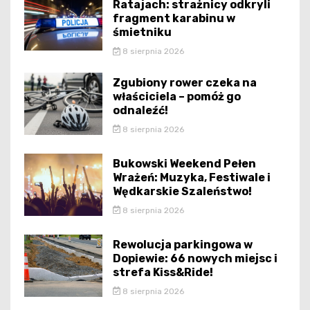
Ratajach: strażnicy odkryli
fragment karabinu w
śmietniku
8 sierpnia 2026
Zgubiony rower czeka na
właściciela – pomóż go
odnaleźć!
8 sierpnia 2026
Bukowski Weekend Pełen
Wrażeń: Muzyka, Festiwale i
Wędkarskie Szaleństwo!
8 sierpnia 2026
Rewolucja parkingowa w
Dopiewie: 66 nowych miejsc i
strefa Kiss&Ride!
8 sierpnia 2026