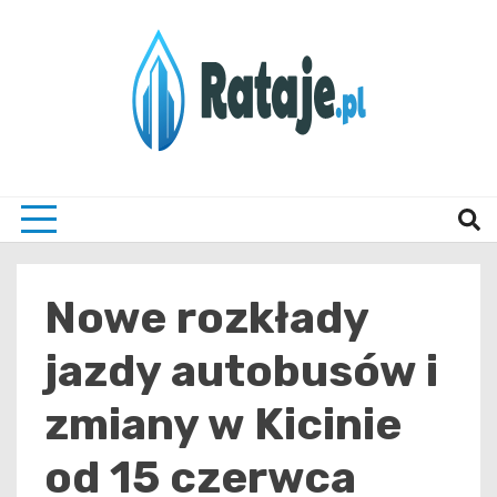
Skip
to
content
Informacje z Poznania i okolic
Rataj
Nowe rozkłady
jazdy autobusów i
zmiany w Kicinie
od 15 czerwca