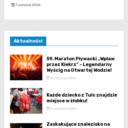
7 sierpnia 2026
Aktualności
59. Maraton Pływacki „Wpław
przez Kiekrz” – Legendarny
Wyścig na Otwartej Wodzie!
8 sierpnia 2026
Każde dziecko z Tulc znajdzie
miejsce w żłobku!
8 sierpnia 2026
Zaskakujące znalezisko na