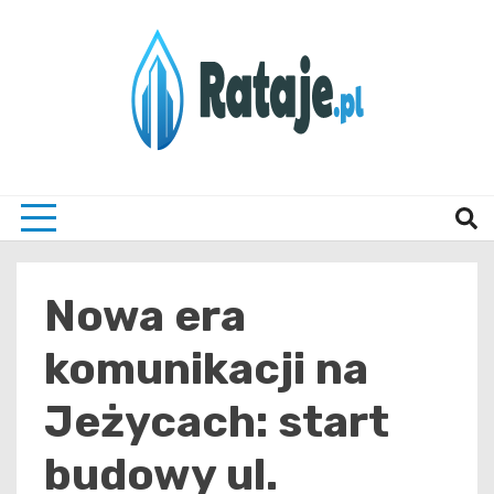
Skip
to
content
Informacje z Poznania i okolic
Rataj
Nowa era
komunikacji na
Jeżycach: start
budowy ul.