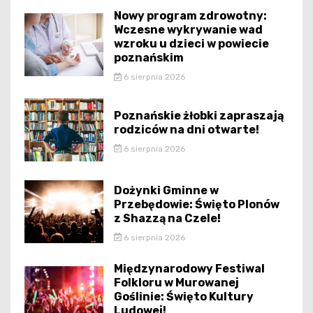
Nowy program zdrowotny:
Wczesne wykrywanie wad
wzroku u dzieci w powiecie
poznańskim
6 sierpnia 2026
Poznańskie żłobki zapraszają
rodziców na dni otwarte!
6 sierpnia 2026
Dożynki Gminne w
Przebędowie: Święto Plonów
z Shazzą na Czele!
6 sierpnia 2026
Międzynarodowy Festiwal
Folkloru w Murowanej
Goślinie: Święto Kultury
Ludowej!