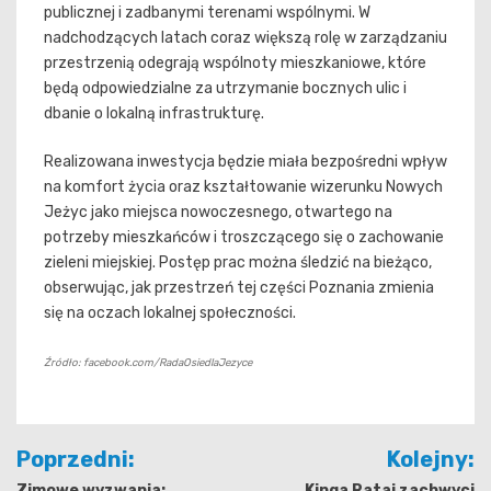
publicznej i zadbanymi terenami wspólnymi. W
nadchodzących latach coraz większą rolę w zarządzaniu
przestrzenią odegrają wspólnoty mieszkaniowe, które
będą odpowiedzialne za utrzymanie bocznych ulic i
dbanie o lokalną infrastrukturę.
Realizowana inwestycja będzie miała bezpośredni wpływ
na komfort życia oraz kształtowanie wizerunku Nowych
Jeżyc jako miejsca nowoczesnego, otwartego na
potrzeby mieszkańców i troszczącego się o zachowanie
zieleni miejskiej. Postęp prac można śledzić na bieżąco,
obserwując, jak przestrzeń tej części Poznania zmienia
się na oczach lokalnej społeczności.
Źródło: facebook.com/RadaOsiedlaJezyce
Nawigacja
Poprzedni:
Kolejny:
wpisu
Zimowe wyzwania:
Kinga Rataj zachwyci