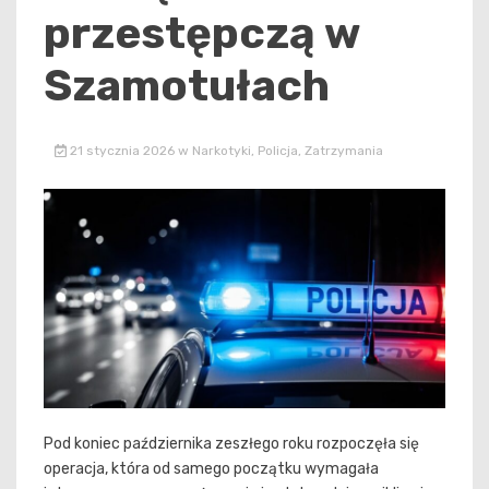
przestępczą w
Szamotułach
21 stycznia 2026
w
Narkotyki
,
Policja
,
Zatrzymania
Pod koniec października zeszłego roku rozpoczęła się
operacja, która od samego początku wymagała