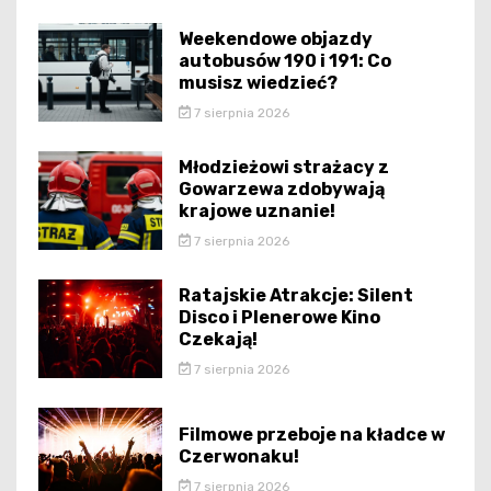
Weekendowe objazdy
autobusów 190 i 191: Co
musisz wiedzieć?
7 sierpnia 2026
Młodzieżowi strażacy z
Gowarzewa zdobywają
krajowe uznanie!
7 sierpnia 2026
Ratajskie Atrakcje: Silent
Disco i Plenerowe Kino
Czekają!
7 sierpnia 2026
Filmowe przeboje na kładce w
Czerwonaku!
7 sierpnia 2026