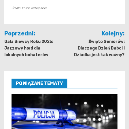
Źródło: Policja Wielkopolska
Nawigacja
Poprzedni:
Kolejny:
wpisu
Gala Siewcy Roku 2025:
Święto Seniorów:
Jazzowy hołd dla
Dlaczego Dzień Babci i
lokalnych bohaterów
Dziadka jest tak ważny?
POWIĄZANE TEMATY