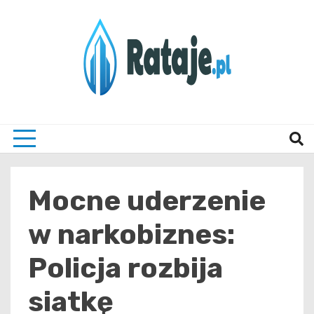
Skip
to
content
Informacje z Poznania i okolic
Rataj
Mocne uderzenie
w narkobiznes:
Policja rozbija
siatkę