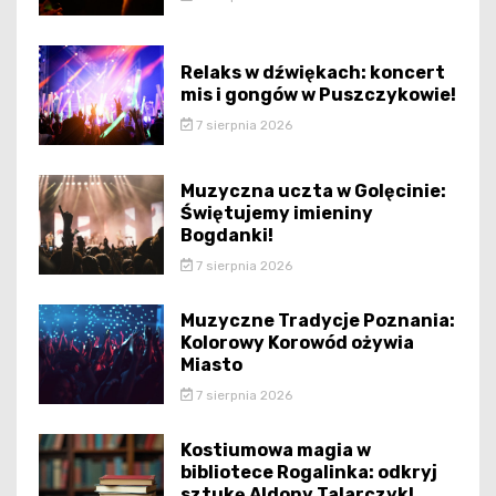
Relaks w dźwiękach: koncert
mis i gongów w Puszczykowie!
7 sierpnia 2026
Muzyczna uczta w Golęcinie:
Świętujemy imieniny
Bogdanki!
7 sierpnia 2026
Muzyczne Tradycje Poznania:
Kolorowy Korowód ożywia
Miasto
7 sierpnia 2026
Kostiumowa magia w
bibliotece Rogalinka: odkryj
sztukę Aldony Talarczyk!