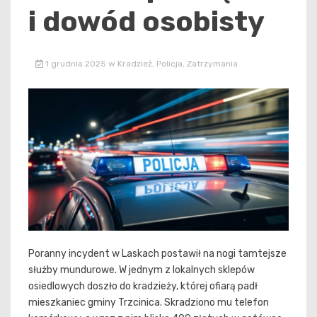
i dowód osobisty
1 grudnia 2025
w
Kradzież
,
Policja
,
Zatrzymania
Poranny incydent w Laskach postawił na nogi tamtejsze
służby mundurowe. W jednym z lokalnych sklepów
osiedlowych doszło do kradzieży, której ofiarą padł
mieszkaniec gminy Trzcinica. Skradziono mu telefon