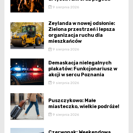
9 sierpnia 2026
Zeylanda w nowej odsłonie:
Zielona przestrzeń i lepsza
organizacja ruchu dla
mieszkańców
9 sierpnia 2026
Demaskacja nielegalnych
plakatów: Funkcjonariusz w
akcji w sercu Poznania
9 sierpnia 2026
Puszczykowo: Małe
miasteczko, wielkie podróże!
9 sierpnia 2026
Czerwonak: Weekendowa