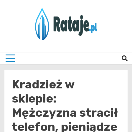
Skip
to
content
Informacje z Poznania i okolic
Rataj
Kradzież w
sklepie:
Mężczyzna stracił
telefon, pieniądze