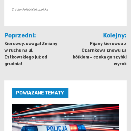
Źródło: Policja Wielkopolska
Nawigacja
Poprzedni:
Kolejny:
wpisu
Kierowcy, uwaga! Zmiany
Pijany kierowca z
w ruchu na ul.
Czarnkowa znowu za
Estkowskiego już od
kółkiem – czeka go szybki
grudnia!
wyrok
POWIĄZANE TEMATY