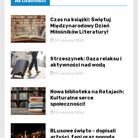
Aktualności
Czas na książki: Świętuj
Międzynarodowy Dzień
Miłośników Literatury!
10 sierpnia 2026
Strzeszynek: Oaza relaksu i
aktywności nad wodą
10 sierpnia 2026
Nowa biblioteka na Ratajach:
Kulturalne serce
społeczności!
10 sierpnia 2026
BLusowe święto – dopisali
artyści, fani oraz pogoda