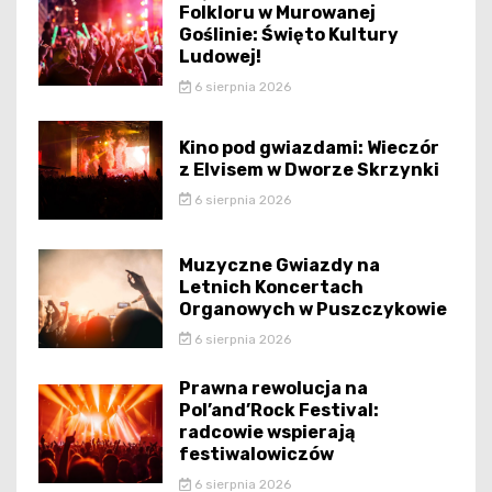
Folkloru w Murowanej
Goślinie: Święto Kultury
Ludowej!
6 sierpnia 2026
Kino pod gwiazdami: Wieczór
z Elvisem w Dworze Skrzynki
6 sierpnia 2026
Muzyczne Gwiazdy na
Letnich Koncertach
Organowych w Puszczykowie
6 sierpnia 2026
Prawna rewolucja na
Pol’and’Rock Festival:
radcowie wspierają
festiwalowiczów
6 sierpnia 2026