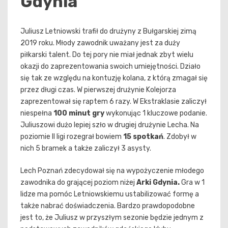
Gdynia
Juliusz Letniowski trafił do drużyny z Bułgarskiej zimą
2019 roku. Młody zawodnik uważany jest za duży
piłkarski talent. Do tej pory nie miał jednak zbyt wielu
okazji do zaprezentowania swoich umiejętności. Działo
się tak ze względu na kontuzję kolana, z którą zmagał się
przez długi czas. W pierwszej drużynie Kolejorza
zaprezentował się raptem 6 razy. W Ekstraklasie zaliczył
niespełna
100 minut gry
wykonując 1 kluczowe podanie.
Juliuszowi dużo lepiej szło w drugiej drużynie Lecha. Na
poziomie II ligi rozegrał bowiem
15 spotkań
. Zdobył w
nich 5 bramek a także zaliczył 3 asysty.
Lech Poznań zdecydował się na wypożyczenie młodego
zawodnika do grającej poziom niżej
Arki Gdynia.
Gra w 1
lidze ma pomóc Letniowskiemu ustabilizować formę a
także nabrać doświadczenia. Bardzo prawdopodobne
jest to, że Juliusz w przyszłym sezonie będzie jednym z