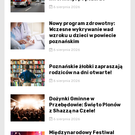
6 sierpnia 2026
Nowy program zdrowotny:
Wczesne wykrywanie wad
wzroku u dzieci w powiecie
poznańskim
6 sierpnia 2026
Poznańskie żłobki zapraszają
rodziców na dni otwarte!
6 sierpnia 2026
Dożynki Gminne w
Przebędowie: Święto Plonów
z Shazzą na Czele!
6 sierpnia 2026
Międzynarodowy Festiwal