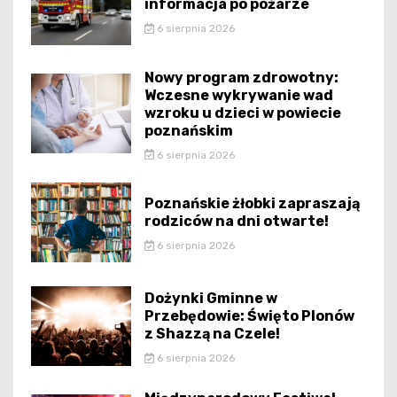
informacja po pożarze
6 sierpnia 2026
Nowy program zdrowotny:
Wczesne wykrywanie wad
wzroku u dzieci w powiecie
poznańskim
6 sierpnia 2026
Poznańskie żłobki zapraszają
rodziców na dni otwarte!
6 sierpnia 2026
Dożynki Gminne w
Przebędowie: Święto Plonów
z Shazzą na Czele!
6 sierpnia 2026