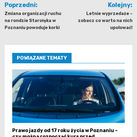
Nawigacja
Poprzedni:
Kolejny:
wpisu
Zmiana organizacji ruchu
Letnie wyprzedaże –
na rondzie Starołęka w
zobacz co warto na nich
Poznaniu powoduje korki
upolować!
POWIĄZANE TEMATY
Prawo jazdy od 17 roku życia w Poznaniu –
czy można rozpocząć kurs przed