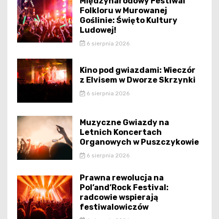
Międzynarodowy Festiwal
Folkloru w Murowanej
Goślinie: Święto Kultury
Ludowej!
6 sierpnia 2026
Kino pod gwiazdami: Wieczór
z Elvisem w Dworze Skrzynki
6 sierpnia 2026
Muzyczne Gwiazdy na
Letnich Koncertach
Organowych w Puszczykowie
6 sierpnia 2026
Prawna rewolucja na
Pol’and’Rock Festival:
radcowie wspierają
festiwalowiczów