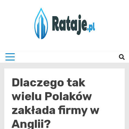
Skip
to
content
Informacje z Poznania i okolic
Rataj
Dlaczego tak
wielu Polaków
zakłada firmy w
Anglii?