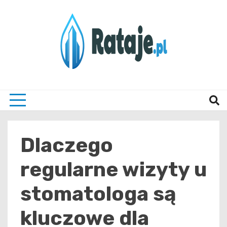
Skip
to
content
Informacje z Poznania i okolic
Rataj
Dlaczego
regularne wizyty u
stomatologa są
kluczowe dla