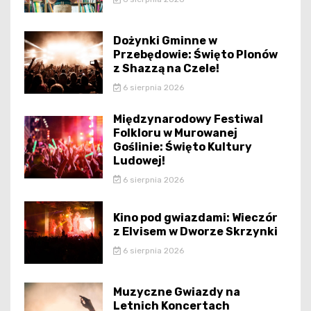
Dożynki Gminne w
Przebędowie: Święto Plonów
z Shazzą na Czele!
6 sierpnia 2026
Międzynarodowy Festiwal
Folkloru w Murowanej
Goślinie: Święto Kultury
Ludowej!
6 sierpnia 2026
Kino pod gwiazdami: Wieczór
z Elvisem w Dworze Skrzynki
6 sierpnia 2026
Muzyczne Gwiazdy na
Letnich Koncertach