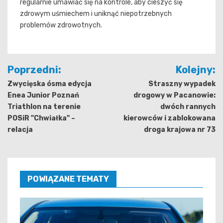
regularnie umawiać się na kontrole, aby cieszyć się
zdrowym uśmiechem i uniknąć niepotrzebnych
problemów zdrowotnych.
Nawigacja
Poprzedni:
Kolejny:
wpisu
Zwycięska ósma edycja
Straszny wypadek
Enea Junior Poznań
drogowy w Pacanowie:
Triathlon na terenie
dwóch rannych
POSiR "Chwiałka" –
kierowców i zablokowana
relacja
droga krajowa nr 73
POWIĄZANE TEMATY