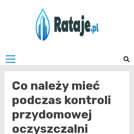
Skip
to
content
Informacje z Poznania i okolic
Rataj
Co należy mieć
podczas kontroli
przydomowej
oczyszczalni