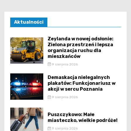
Aktualności
Zeylanda w nowej odsłonie:
Zielona przestrzeń i lepsza
organizacja ruchu dla
mieszkańców
9 sierpnia 2026
Demaskacja nielegalnych
plakatów: Funkcjonariusz w
akcji w sercu Poznania
9 sierpnia 2026
Puszczykowo: Małe
miasteczko, wielkie podróże!
9 sierpnia 2026