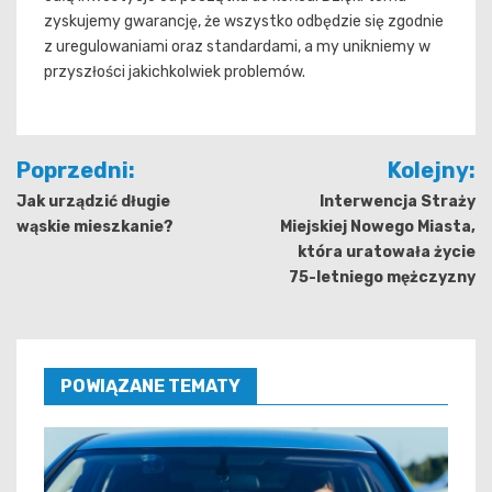
zyskujemy gwarancję, że wszystko odbędzie się zgodnie
z uregulowaniami oraz standardami, a my unikniemy w
przyszłości jakichkolwiek problemów.
Nawigacja
Poprzedni:
Kolejny:
wpisu
Jak urządzić długie
Interwencja Straży
wąskie mieszkanie?
Miejskiej Nowego Miasta,
która uratowała życie
75-letniego mężczyzny
POWIĄZANE TEMATY