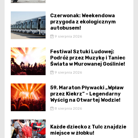
Czerwonak: Weekendowa
przygoda z ekologicznym
autobusem!
9 sierpnia 2026
Festiwal Sztuki Ludowej:
Podróż przez Muzykę i Taniec
Świata w Murowanej Goślinie!
9 sierpnia 2026
59. Maraton Pływacki „Wpław
przez Kiekrz” – Legendarny
Wyścig na Otwartej Wodzie!
8 sierpnia 2026
Każde dziecko z Tulc znajdzie
miejsce w żłobku!