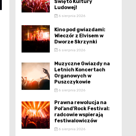
Święto Kultury
Ludowej!
6 sierpnia 2026
Kino pod gwiazdami:
Wieczór z Elvisem w
Dworze Skrzynki
6 sierpnia 2026
Muzyczne Gwiazdy na
Letnich Koncertach
Organowych w
Puszczykowie
6 sierpnia 2026
Prawna rewolucja na
Pol’and’Rock Festival:
radcowie wspierają
festiwalowiczów
6 sierpnia 2026