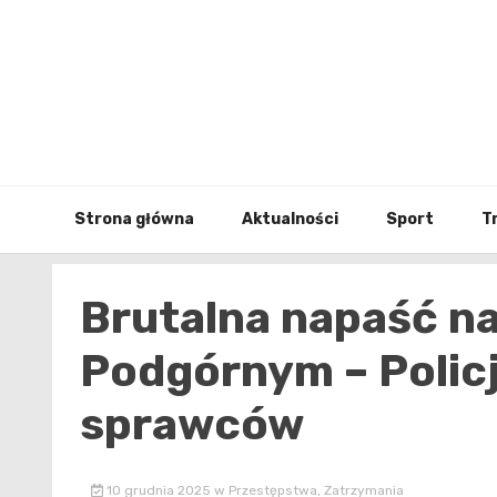
Skip
to
content
Strona główna
Aktualności
Sport
T
Brutalna napaść na
Podgórnym – Policj
sprawców
10 grudnia 2025
w
Przestępstwa
,
Zatrzymania