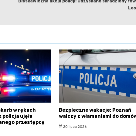
Błyskawiczna akcja policji: Odzyskano skradziony ro
Les
karb w rękach
Bezpieczne wakacje: Poznań
k policja ujęła
walczy z włamaniami do domó
nego przestępcę
20 lipca 2026