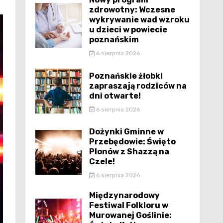
zdrowotny: Wczesne
wykrywanie wad wzroku
u dzieci w powiecie
poznańskim
6 sierpnia 2026
Poznańskie żłobki
zapraszają rodziców na
dni otwarte!
6 sierpnia 2026
Dożynki Gminne w
Przebędowie: Święto
Plonów z Shazzą na
Czele!
6 sierpnia 2026
Międzynarodowy
Festiwal Folkloru w
Murowanej Goślinie: