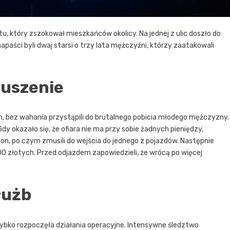
u, który zszokował mieszkańców okolicy. Na jednej z ulic doszło do
aści byli dwaj starsi o trzy lata mężczyźni, którzy zaatakowali
uszenie
h, bez wahania przystąpili do brutalnego pobicia młodego mężczyzny.
Gdy okazało się, że ofiara nie ma przy sobie żadnych pieniędzy,
efon, po czym zmusili do wejścia do jednego z pojazdów. Następnie
00 złotych. Przed odjazdem zapowiedzieli, że wrócą po więcej
łużb
zybko rozpoczęła działania operacyjne. Intensywne śledztwo