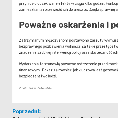
przyniosło oczekiwane efekty w ciągu kilku godzin. Funkc
zamieszkania i przewieźć ich do aresztu. Dzięki sprawnej a
Poważne oskarżenia i p
Zatrzymanym mężczyznom postawiono zarzuty wymuszeni
bezprawnego pozbawienia wolności. Za takie przestępstwa 
znaczenie szybkiej interwencji policji oraz skuteczność ic
Wydarzenia te stanowią poważne ostrzeżenie przed możli
finansowymi. Pokazują również, jak kluczowa jest gotowo
bezpieczeństwo ludzi.
Źródło: Policja Wielkopolska
Nawigacja
Poprzedni: