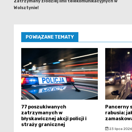
wpisu
Zatrzymany złodziej linii telekomunikacyjnych w
Wolsztynie!
POWIĄZANE TEMATY
77 poszukiwanych
Pancerny s
zatrzymanych w
rabusia: ja
błyskawicznej akcji policji i
zamaskowa
straży granicznej
23 lipca 2026