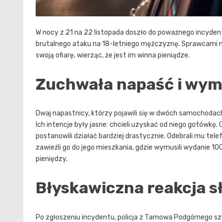
W nocy z 21 na 22 listopada doszło do poważnego incydent
brutalnego ataku na 18-letniego mężczyznę. Sprawcami nap
swoją ofiarę, wierząc, że jest im winna pieniądze.
Zuchwała napaść i wym
Dwaj napastnicy, którzy pojawili się w dwóch samochodac
Ich intencje były jasne: chcieli uzyskać od niego gotówkę. 
postanowili działać bardziej drastycznie. Odebrali mu tel
zawieźli go do jego mieszkania, gdzie wymusili wydanie 10
pieniędzy.
Błyskawiczna reakcja s
Po zgłoszeniu incydentu, policja z Tarnowa Podgórnego s