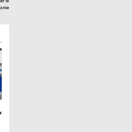
wer w
znie
w