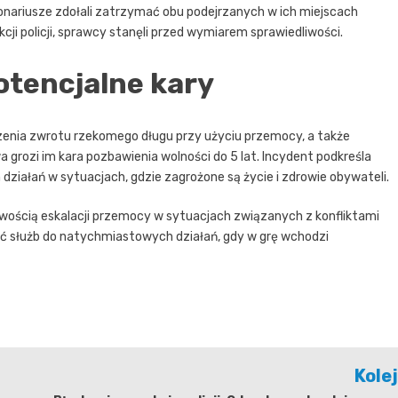
jonariusze zdołali zatrzymać obu podejrzanych w ich miejscach
kcji policji, sprawcy stanęli przed wymiarem sprawiedliwości.
otencjalne kary
a zwrotu rzekomego długu przy użyciu przemocy, a także
grozi im kara pozbawienia wolności do 5 lat. Incydent podkreśla
h działań w sytuacjach, gdzie zagrożone są życie i zdrowie obywateli.
wością eskalacji przemocy w sytuacjach związanych z konfliktami
ść służb do natychmiastowych działań, gdy w grę wchodzi
Kole