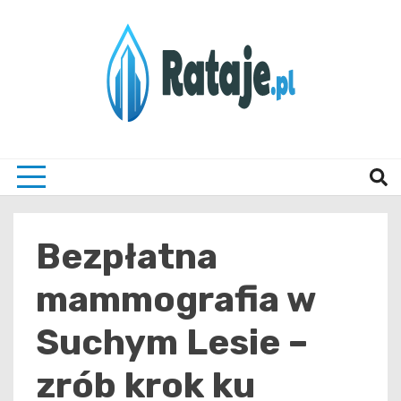
Skip
to
content
Informacje z Poznania i okolic
Rataj
Bezpłatna
mammografia w
Suchym Lesie –
zrób krok ku