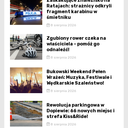
Zaskakujące znalezisko na
Ratajach: strażnicy odkryli
fragment karabinu w
śmietniku
8 sierpnia 2026
Zgubiony rower czeka na
właściciela – pomóż go
odnaleźć!
8 sierpnia 2026
Bukowski Weekend Pełen
Wrażeń: Muzyka, Festiwale i
Wędkarskie Szaleństwo!
8 sierpnia 2026
Rewolucja parkingowa w
Dopiewie: 66 nowych miejsc i
strefa Kiss&Ride!
8 sierpnia 2026