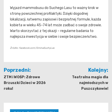
Wyjazd mammobusu do Suchego Lasu to ważny krok w
stronę powszechnej profilaktyki. Dzięki dogodnej
lokalizacji, łatwemu zapisowi i bezpłatnej formule, każda
kobieta w wieku 45–74 lat może zadbać o swoje zdrowie.
Warto skorzystać z tej okazji – regularne badania to
najlepsza inwestycja w siebie i swoje bezpieczeństwo.
Źródło: facebook.com/GminaSuchyLas
Nawigacja
Poprzedni:
Kolejny:
wpisu
ZTM i WOŚP: Zdrowe
Teatralna magia dla
Brzuszki Dzieci w 2026
najmłodszych w
roku!
Puszczykowie!